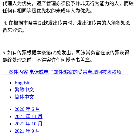
代理人为优先，遗产管理亦须授予并非无行为能力的人，而较
任何有相同等级优先权的未成年人为优先。
4. 在根据本条第(2)款发出传票时，发出该传票的人须将知会
备忘登记。
5. 如有传票根据本条第(2)款发出，司法常务官在该传票获得
最终处理之前，不得容许任何授予书盖章。
←
案件內容
电话或电子邮件骗案的受害者取回被盗款项
→
文
English
章
繁體中文
导
简体中文
航
2026 年 6 月
2021 年 11 月
2021 年 10 月
2021 年 9 月