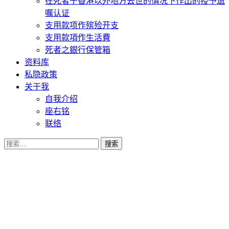
在死者于香港以外地方去世的情况下作出的授予遗
嘱认证
支用款项作殡殓开支
支用款項作生活費
死者之銀行保管箱
资料库
私隐政策
关于我
自我介绍
座右铭
联络
搜
索：