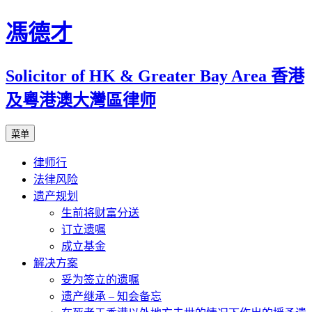
跳
馮德才
至
正
Solicitor of HK & Greater Bay Area 香港
文
及粵港澳大灣區律师
菜单
律师行
法律风险
遗产规划
生前将财富分送
订立遗嘱
成立基金
解决方案
妥为签立的遗嘱
遗产继承 – 知会备忘