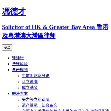
跳
馮德才
至
正
Solicitor of HK & Greater Bay Area 香港
文
及粵港澳大灣區律师
菜单
律师行
法律风险
遗产规划
生前将财富分送
订立遗嘱
成立基金
解决方案
妥为签立的遗嘱
遗产继承 – 知会备忘