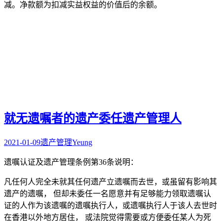
减。净款额为扣减实益权益的价值后的余额。
就无遗嘱者的遗产委任遗产管理人
2021-01-09
遗产管理
Yeung
遗嘱认证及遗产管理条例第36条说明：
凡任何人完全未就其任何遗产立遗嘱而去世，或虽留有影响其
遗产的遗嘱， 但却未委任一名愿意并有足够能力领取遗嘱认
证的人作为该遗嘱的遗嘱执行人，或遗嘱执行人于该人去世时
在香港以外地方居住， 或法院觉得需要或方便委任某人为死