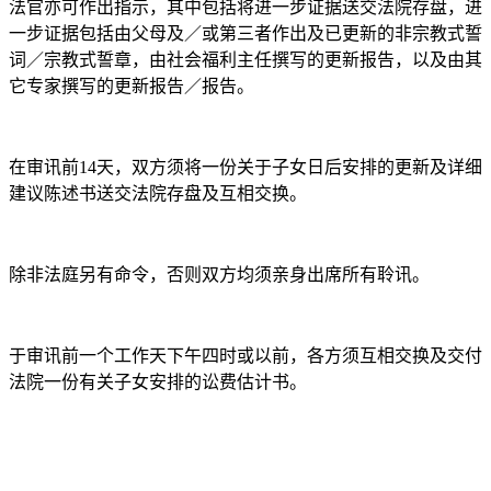
法官亦可作出指示，其中包括将进一步证据送交法院存盘，进
一步证据包括由父母及／或第三者作出及已更新的非宗教式誓
词／宗教式誓章，由社会福利主任撰写的更新报告，以及由其
它专家撰写的更新报告／报告。
在审讯前14天，双方须将一份关于子女日后安排的更新及详细
建议陈述书送交法院存盘及互相交换。
除非法庭另有命令，否则双方均须亲身出席所有聆讯。
于审讯前一个工作天下午四时或以前，各方须互相交换及交付
法院一份有关子女安排的讼费估计书。