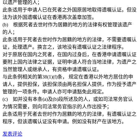
以遗产管理的人；
此条适用于申请人已在死者之外国原居地取得遗嘱认证。但没
法为该外国遗嘱认证在香港再次盖章加签。
(b) 根据死者去世时作为居籍的地方的法律有权管理该遗产
的人；
此条适用于死者去世时作为居籍的地方的法律，不需要遗嘱认
证，处理遗产。换言之，该地没有遗嘱认证之法律程序。
对于原居在国内之死者，在国内过身后，在香港申请遗嘱认证
要附上国内法律之证据，证明申请人符合当地法律，为遗产之
当然管理人或继承人，有资格申请遗嘱认证。
与此条例相关的第38(1)(f)条， 规定在香港以外地方居住的申
请人，提供担保，该担保须由两名担保人提供，作为授予遗产
管理的一项条件。申请人亦可申请豁免此规定。
(c) 如并没有本条(a)及(b)段所述及的人，或如司法常务官认
为情况需要，则向司法常务官指示的人作出授予；
此条适用于死者去世时作为居籍的地方的法律，有遗嘱认证之
程序，但该遗嘱认证没有申请。例如没有财产在该地方。
发表评论