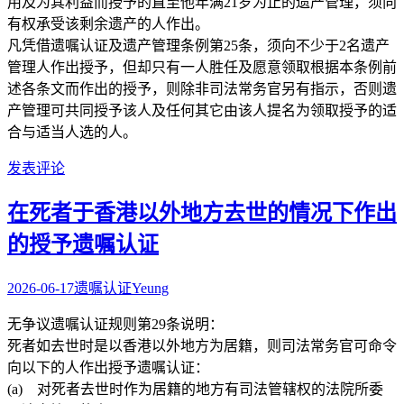
用及为其利益而授予的直至他年满21岁为止的遗产管理，须向
有权承受该剩余遗产的人作出。
凡凭借遗嘱认证及遗产管理条例第25条，须向不少于2名遗产
管理人作出授予，但却只有一人胜任及愿意领取根据本条例前
述各条文而作出的授予，则除非司法常务官另有指示，否则遗
产管理可共同授予该人及任何其它由该人提名为领取授予的适
合与适当人选的人。
发表评论
在死者于香港以外地方去世的情况下作出
的授予遗嘱认证
2026-06-17
遗嘱认证
Yeung
无争议遗嘱认证规则第29条说明：
死者如去世时是以香港以外地方为居籍，则司法常务官可命令
向以下的人作出授予遗嘱认证：
(a) 对死者去世时作为居籍的地方有司法管辖权的法院所委