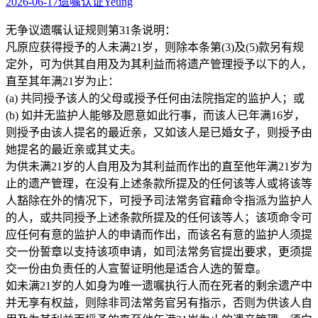
2026-06-17
遗嘱认证
Yeung
无争议遗嘱认证规则第31条说明：
凡原应获得授予的人未满21岁，则除本条第(3)及(5)款另有规
定外，可为供其自用及为其利益而将遗产管理授予以下的人，
直至其年满21岁为止：
(a) 共同授予该人的父母或授予任何由法院指定的监护人；或
(b) 如并无监护人能够及愿意如此行事，而该人已年满16岁，
则授予由该人提名的最近亲，又如该人是已婚女子，则授予由
她提名的最近亲或其丈夫。
为供未满21岁的人自用及为其利益而作出的直至他年满21岁为
止的遗产管理，在没有上述条款所提及的任何该等人或将该等
人豁除在外的情况下，可授予司法常务官藉命令指派为监护人
的人，或共同授予上述条款所提及的任何该等人；该项命令可
应任何有意的监护人的申请而作出，而该名有意的监护人须提
交一份誓章以支持该项申请，如司法常务官提出要求，更须提
交一份由负责任的人宣誓证明他是适合人选的誓章。
如未满21岁的人如身为唯一遗嘱执行人而在死者的剩余遗产中
并无享有权益，则除非司法常务官另有指示，否则为供该人自