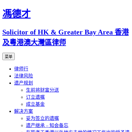
跳
馮德才
至
正
Solicitor of HK & Greater Bay Area 香港
文
及粵港澳大灣區律师
菜单
律师行
法律风险
遗产规划
生前将财富分送
订立遗嘱
成立基金
解决方案
妥为签立的遗嘱
遗产继承 – 知会备忘