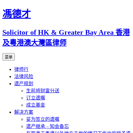
跳
馮德才
至
正
Solicitor of HK & Greater Bay Area 香港
文
及粵港澳大灣區律师
菜单
律师行
法律风险
遗产规划
生前将财富分送
订立遗嘱
成立基金
解决方案
妥为签立的遗嘱
遗产继承 – 知会备忘