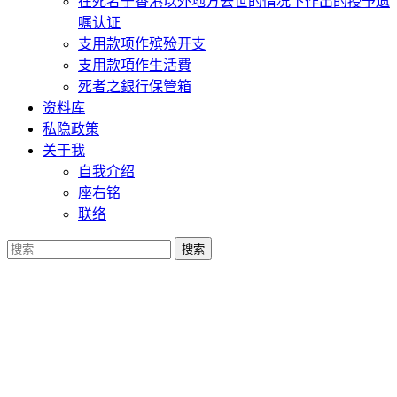
在死者于香港以外地方去世的情况下作出的授予遗
嘱认证
支用款项作殡殓开支
支用款項作生活費
死者之銀行保管箱
资料库
私隐政策
关于我
自我介绍
座右铭
联络
搜
索：